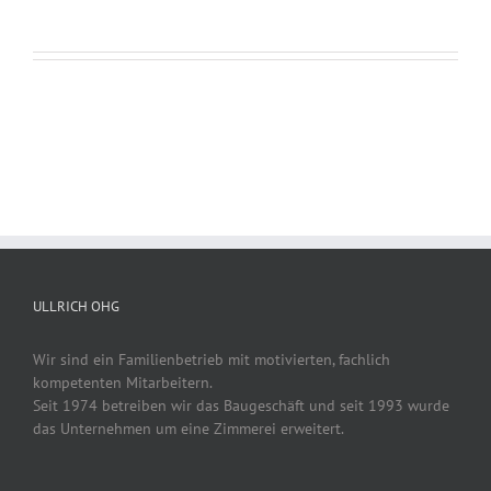
ULLRICH OHG
Wir sind ein Familienbetrieb mit motivierten, fachlich
kompetenten Mitarbeitern.
Seit 1974 betreiben wir das Baugeschäft und seit 1993 wurde
das Unternehmen um eine Zimmerei erweitert.