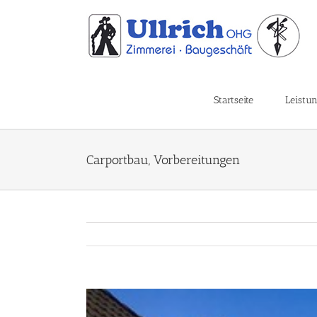
Skip
to
content
Startseite
Leistu
Carportbau, Vorbereitungen
View
Larger