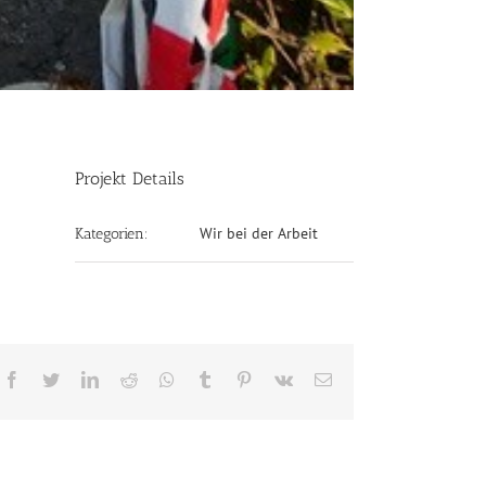
Projekt Details
Wir bei der Arbeit
Kategorien:
Facebook
Twitter
LinkedIn
Reddit
Whatsapp
Tumblr
Pinterest
Vk
Email