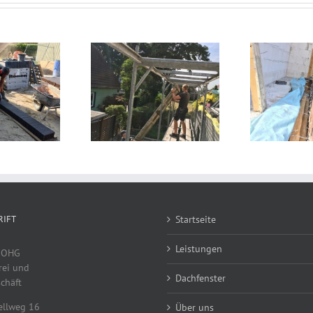
r bei der Arbeit
Wir bei der Arbeit
W
RIFT
Startseite
Leistungen
h OHG
ei und
Dachfenster
chäft
llweg 16
Über uns